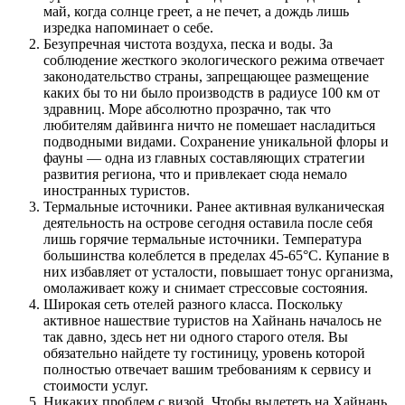
май, когда солнце греет, а не печет, а дождь лишь
изредка напоминает о себе.
Безупречная чистота воздуха, песка и воды. За
соблюдение жесткого экологического режима отвечает
законодательство страны, запрещающее размещение
каких бы то ни было производств в радиусе 100 км от
здравниц. Море абсолютно прозрачно, так что
любителям дайвинга ничто не помешает насладиться
подводными видами. Сохранение уникальной флоры и
фауны — одна из главных составляющих стратегии
развития региона, что и привлекает сюда немало
иностранных туристов.
Термальные источники. Ранее активная вулканическая
деятельность на острове сегодня оставила после себя
лишь горячие термальные источники. Температура
большинства колеблется в пределах 45-65°С. Купание в
них избавляет от усталости, повышает тонус организма,
омолаживает кожу и снимает стрессовые состояния.
Широкая сеть отелей разного класса. Поскольку
активное нашествие туристов на Хайнань началось не
так давно, здесь нет ни одного старого отеля. Вы
обязательно найдете ту гостиницу, уровень которой
полностью отвечает вашим требованиям к сервису и
стоимости услуг.
Никаких проблем с визой. Чтобы вылететь на Хайнань