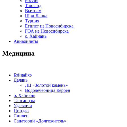
Россия
Таиланд
Вьетнам
Шри Ланка
Турция
Египет из Новосибирска
ГОА из Новосибирска
о. Хайнань
Авиабилеты
Медицина
Бэйдайхэ
Далянь
ЛЦ «Золотой камень»
Водолечебница Керрен
о. Хайнань
Танганцзы
Удалянчи
Циндао
Синчен
Санаторий «Долгожитель»