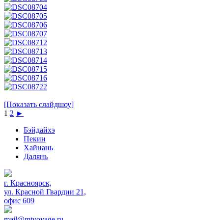
[Показать слайдшоу]
1
2
►
Бэйдайхэ
Пекин
Хайнань
Далянь
г. Красноярск,
ул. Красной Гвардии 21,
офис 609
mail@mtvoyage.ru