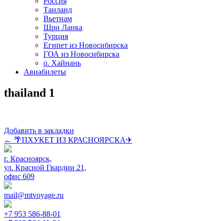
Россия
Таиланд
Вьетнам
Шри Ланка
Турция
Египет из Новосибирска
ГОА из Новосибирска
о. Хайнань
Авиабилеты
thailand 1
Добавить в закладки
Post
←
🌴ПХУКЕТ ИЗ КРАСНОЯРСКА✈
navigation
г. Красноярск,
ул. Красной Гвардии 21,
офис 609
mail@mtvoyage.ru
+7 953 586-88-01